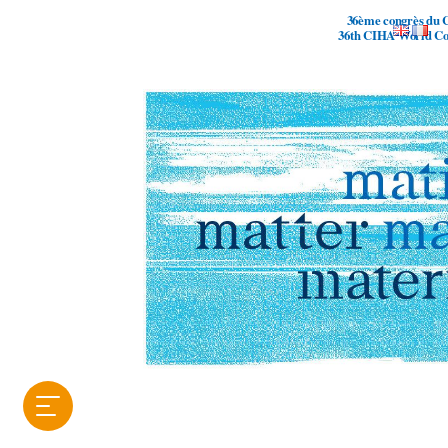
36ème congrès du 
36th CIHA World Con